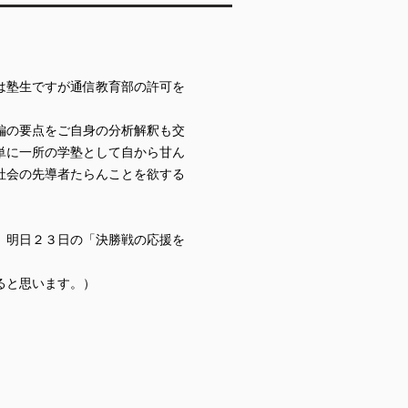
は塾生ですが通信教育部の許可を
編の要点をご自身の分析解釈も交
単に一所の学塾として自から甘ん
社会の先導者たらんことを欲する
、明日２３日の「決勝戦の応援を
ると思います。）