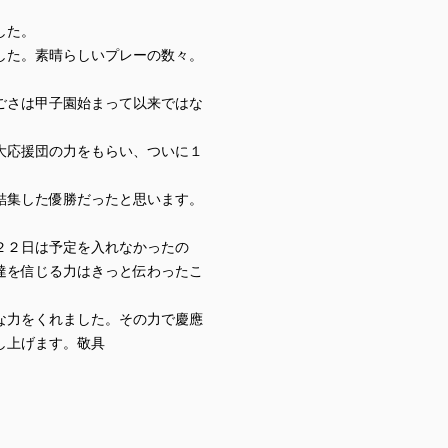
した。
した。素晴らしいプレーの数々。
ごさは甲⼦園始まって以来ではな
⼤応援団の⼒をもらい、ついに１
結集した優勝だったと思います。
２２⽇は予定を⼊れなかったの
達を信じる⼒はきっと伝わったこ
な⼒をくれました。その⼒で慶應
し上げます。敬具