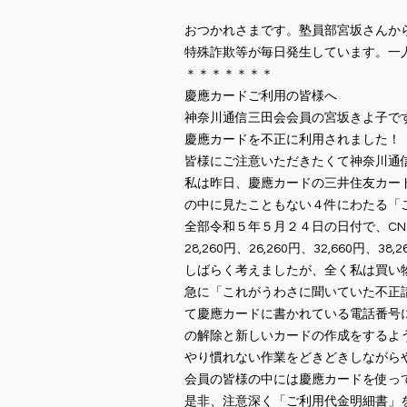
おつかれさまです。塾員部宮坂さんか
特殊詐欺等が毎日発生しています。一
＊＊＊＊＊＊＊
慶應カードご利用の皆様へ
神奈川通信三田会会員の宮坂きよ子で
慶應カードを不正に利用されました！
皆様にご注意いただきたくて神奈川通
私は昨日、慶應カードの三井住友カー
の中に見たこともない４件にわたる「
全部令和５年５月２４日の日付で、C
28,260円、26,260円、32,66
しばらく考えましたが、全く私は買い
急に「これがうわさに聞いていた不正
て慶應カードに書かれている電話番号
の解除と新しいカードの作成をするよ
やり慣れない作業をどきどきしながら
会員の皆様の中には慶應カードを使っ
是非、注意深く「ご利用代金明細書」