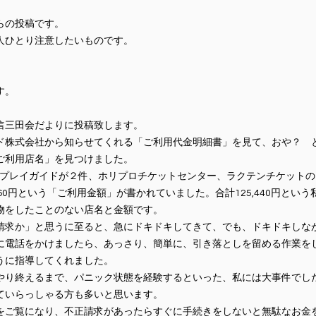
らの投稿です。
人ひとり注意したいものです。
す。
信三田会だよりに投稿致します。
ド株式会社から知らせてくれる「ご利用代金明細書」を見て、おや？ 
ご利用店名」を見つけました。
Nプレイガイドが２件、ホリプロチケットセンター、ラクテンチケット
0円、38,260円という「ご利用金額」が書かれていました。合計125,440円
物をしたことのない店名と金額です。
請求か」と思うに至ると、急にドキドキしてきて、でも、ドキドキしな
に電話をかけましたら、あっさり、簡単に、引き落としを留める作業を
うに指導してくれました。
やり終えるまで、パニック状態を経験するといった、私には大事件でし
ていらっしゃる方も多いと思います。
をご覧になり、不正請求があったらすぐに手続きをしないと無駄なお金