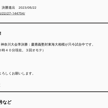
進出 2023/08/22
/8/22/27-144754/
！
念 神奈川大会準決勝：慶應義塾対東海大相模が只今試合中です。
０時４０分現在。３回オモテ）
よろしくお願いします。
/
月号など