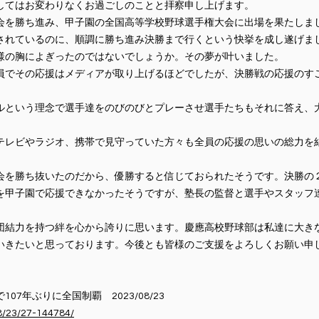
してはお変わりなくお過ごしのことと拝察申し上げます。
会を勝ち進み、甲⼦園の全国⾼等学校野球選⼿権⼤会に出場を果たしま
されているのに、順調に勝ち進み決勝まで⾏くという快挙を成し遂げま
様の胸によぎったのではないでしょうか。その夢が叶いました。
員でその応援はメディアが取り上げるほどでしたが、決勝戦の応援のす
ルという理念で選⼿達をのびのびとプレーさせ選⼿たちもそれに答え、
テレビやラジオ、携帯で⾒守っていた⽅々も全員の応援の思いの総⼒を
会を勝ち抜いたのだから、優勝すると信じておられたそうです。決勝の
を甲⼦園で応援できなかったそうですが、塾⻑の監督と選⼿やスタッフ
団結⼒を持つ絆を⼼から誇りに思います。慶應⾼校野球部は私達に⼤き
いきたいと思っております。今後とも皆様のご⽀援をよろしくお願い申
7年ぶりに全国制覇 2023/08/23
/8/23/27-144784/