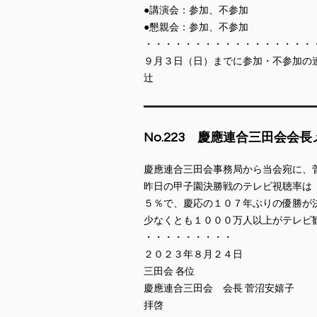
●講演会：参加、不参加
●懇親会：参加、不参加
・・・・・・・・・・・・・・・・・
９月３日（日）までに参加・不参加の
辻
​No.223 慶應連合三田会会
慶應連合三田会事務局から当会宛に、
昨日の甲子園決勝戦のテレビ視聴率は
５％で、慶応の１０７年ぶりの優勝が
少なくとも１０００万人以上がテレビ
・・・・・・・・・
２０２３年８⽉２４⽇
三⽥会 各位
慶應連合三⽥会 会⻑ 菅沼安嬉⼦
拝啓