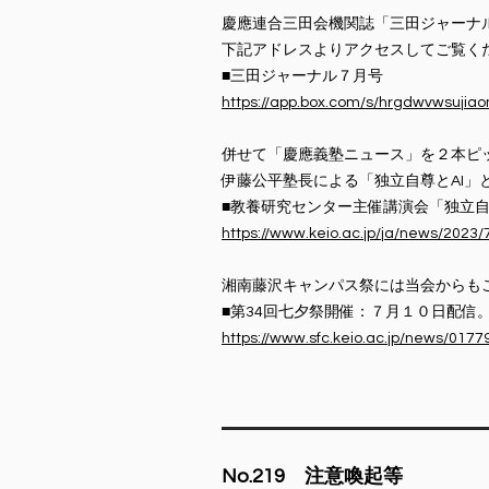
慶應連合三田会機関誌「三田ジャーナ
下記アドレスよりアクセスしてご覧く
■三田ジャーナル７月号
https://app.box.com/s/hrgdwvwsuj
併せて「慶應義塾ニュース」を２本ピ
伊藤公平塾長による「独立自尊とAI
■教養研究センター主催講演会「独立自
https://www.keio.ac.jp/ja/news/2023
湘南藤沢キャンパス祭には当会からも
■第34回七夕祭開催：７月１０日配信
https://www.sfc.keio.ac.jp/news/0177
​No.219 注意喚起等