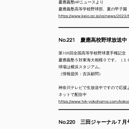
慶應義塾HPニュースより
慶應義塾高等学校野球部、夏の甲子園 決勝
https://www.keio.ac.jp/ja/news/2023
​No.221 慶應高校野球放送中
第105回全国高等学校野球選手権記
慶應義塾５対東海大相模０です。（１
球場は横浜スタジアム。
（情報提供：吉浜顧問）
神奈川テレビで生放送中ですので応援
ネットで配信中
https://www.tvk-yokohama.com/koko
​No.220 三田ジャーナル７