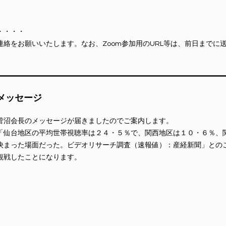
・・・・
連絡をお願いいたします。なお、Zoom参加用のURL等は、前日まで
長メッセージ
菅沼会長のメッセージが届きましたのでご案内します。
「仙台地区の平均世帯視聴率は２４・５％で、関西地区は１０・６％、
決まった場面だった。ビデオリサーチ調査（速報値）：産経新聞」との
観戦したことになります。