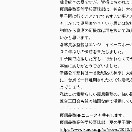
猛暑続きの夏ですが、皆様におかれま
慶應義塾⾼等学校野球部は、神奈川⼤
甲⼦園に⾏くことだけでもすごい事と
もしかして優勝まで？という思いは皆
初戦から慶應の応援席は群を抜いて満
いかと思います。
森林貴彦監督はエンジョイベースボー
０７年ぶりの優勝を果たしました。
甲⼦園で応援した⽅も、⾏かれなくて
本当にありがとうございました。
伊藤公平塾⻑は⼀番激戦区の神奈川⼤
に、台⾵で⼀⽇延期されたので決勝戦
とでしょう。
私はこの素晴らしい慶應義塾の、強い
連合三⽥会も益々強固な絆で活動して
・・・・・・・・・・
慶應義塾HPニュースも共有します。
慶應義塾高等学校野球部、夏の甲子園で10
https://www.keio.ac.jp/ja/news/2023