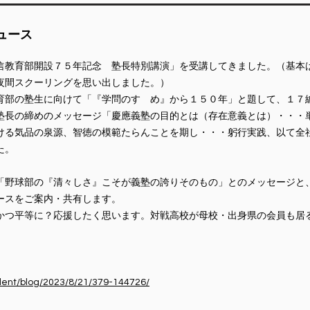
ニュース
信教育部開設７５年記念 塾長特別講演」を受講してきました。（基本
夜間スクーリングを思い出しました。）
育部の塾生に向けて「『学問のすゝめ』から１５０年」と題して、１７
塾長の締めのメッセージ「慶應義塾の目的とは（存在意義とは）・・・
ける気品の泉源、智徳の模範たらんことを期し・・・躬行実践、以て全
た。
「野球部の『清々しさ』こそが義塾の誇りそのもの」とのメッセージと
ースをご案内・共有します。
かつ平等に？応援したく思います。対戦高校が母校・出身県の会員も居
ident/blog/2023/8/21/379-144726/