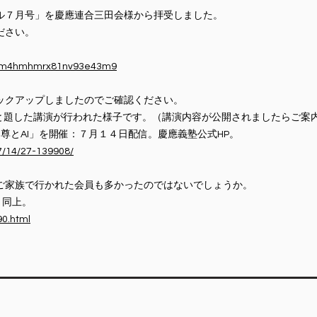
ル７月号」を慶應連合三田会様から拝受しました。
ださい。
iaom4hmhmrx81nv93e43m9
ックアップしましたのでご確認ください。
」と題した講演が行われた様子です。（講演内容が公開されましたらご案
尊とAI」を開催：７月１４日配信。慶應義塾公式HP。
/7/14/27-139908/
ご家族で行かれた会員も多かったのではないでしょうか。
。同上。
90.html