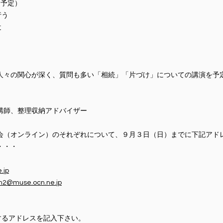
予定）
行う
辻
人々の関心が深く、質問も多い「相続」「片づけ」についての講演を予
講師、整理収納アドバイザー
（オンライン）のそれぞれについて、９月３日（日）までに下記アド
・・・
.jp
en2@muse.ocn.ne.jp
するアドレスを記入下さい。