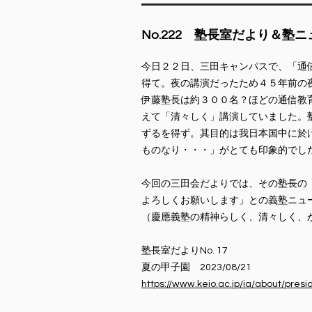
​No.222 塾長室だより＆塾
今日２２日、三田キャンパスで、「通
得て。夜の講演だったため４５年前の
伊藤塾長は約３００名？ほどの通信教
えて「清々しく」講演していました。
ずるを得ず。其目的は我日本国中に於
ものなり・・・」がとても印象的でし
今回の三田会だよりでは、その塾長の
よろしくお願いします」との義塾ニュ
（慶應義塾の精神らしく、清々しく、
塾長室だよりNo. 17
夏の甲子園 2023/08/21
https://www.keio.ac.jp/ja/about/pres