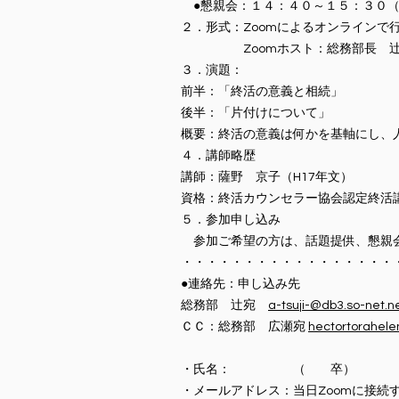
●懇親会：１４：４０～１５：３０（
２．形式：Zoomによるオンラインで
Zoomホスト：総務部長 
３．演題：
前半：「終活の意義と相続」
後半：「片付けについて」
概要：終活の意義は何かを基軸にし、
４．講師略歴
講師：薩野 京子（H17年文）
資格：終活カウンセラー協会認定終活
５．参加申し込み
参加ご希望の方は、話題提供、懇親会
・・・・・・・・・・・・・・・・・
●連絡先：申し込み先
総務部 辻宛
a-tsuji-@db3.so-net.ne
ＣＣ：総務部 広瀬宛
hectortorahel
・氏名： （ 卒）
・メールアドレス：当日Zoomに接続