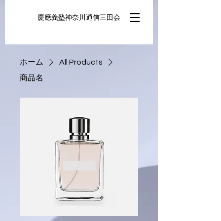
慶應義塾神奈川通信三田会
ホーム
All Products
商品名